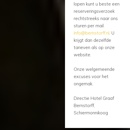
lopen kunt u beste een
reserveringsverzoek
rechtstreeks naar ons
sturen per mail:
Info@bernstorff.nl
. U
krijgt dan dezelfde
tarieven als op onze
website.
Onze welgemeende
excuses voor het
ongemak.
Directie Hotel Graaf
Bernstorff,
Schiermonnikoog