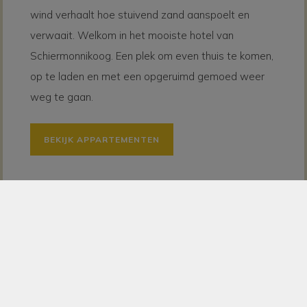
wind verhaalt hoe stuivend zand aanspoelt en
verwaait. Welkom in het mooiste hotel van
Schiermonnikoog. Een plek om even thuis te komen,
op te laden en met een opgeruimd gemoed weer
weg te gaan.
BEKIJK APPARTEMENTEN