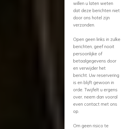
willen u laten weten
dat deze berichten niet
door ons hotel zijn
verzonden.
Open geen links in zulke
berichten, geef nooit
persoonlijke of
betaalgegevens door
en verwijder het
bericht. Uw reservering
is en blijft gewoon in
orde. Twijfelt u ergens
over, neem dan vooral
even contact met ons
op.
Om geen risico te