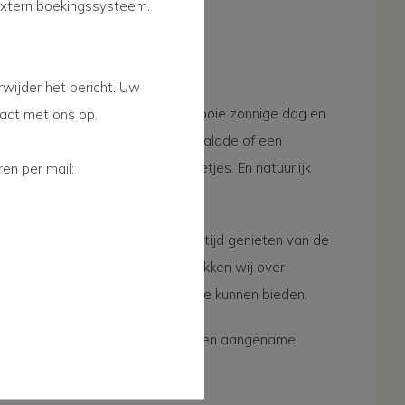
 extern boekingssysteem.
en meer
rwijder het bericht. Uw
tact met ons op.
even dan op ons terras op een mooie zonnige dag en
vers belegd broodje, een frisse salade of een
en per mail:
cht met salade en knapperige frietjes. En natuurlijk
.
elegen op het zuiden/west. Dus altijd genieten van de
uurtjes. Is het te warm; dan beschikken wij over
u een aangename schaduw aan te kunnen bieden.
buiten dan biedt het restaurant een aangename