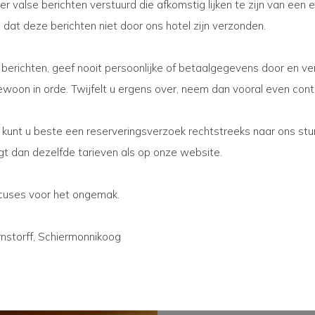
 valse berichten verstuurd die afkomstig lijken te zijn van een
 dat deze berichten niet door ons hotel zijn verzonden.
Lunchen 
e berichten, geef nooit persoonlijke of betaalgegevens door en ve
 gewoon in orde. Twijfelt u ergens over, neem dan vooral even con
Waar is het beter verto
dan te genieten van een 
 kunt u beste een reserveringsverzoek rechtstreeks naar ons stur
heerlijke vlees of visgere
ijgt dan dezelfde tarieven als op onze website.
een lekker drankje daarbij
Het terras is optimaal g
uses voor het ongemak.
zon, zelfs tot in de late 
voldoende parasols om 
rnstorff, Schiermonnikoog
Wordt het echt te koud 
ambiance.