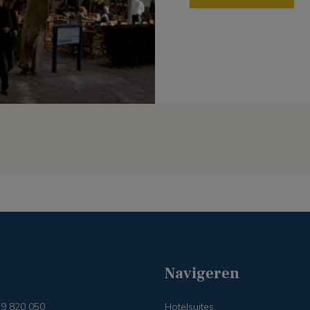
Navigeren
19 820 050
Hotelsuites