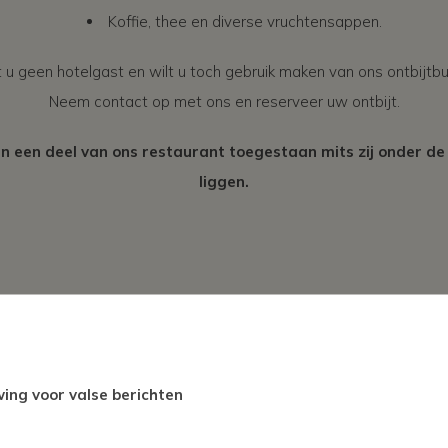
Koffie, thee en diverse vruchtensappen.
 u geen hotelgast en wilt u toch gebruik maken van ons ontbijtbu
Neem contact op met ons en reserveer uw ontbijt.
in een deel van ons restaurant toegestaan mits zij onder de
liggen.
ing voor valse berichten