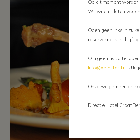
Op dit moment worden er
Wij willen u laten weten
Open geen links in zulk
reservering is en blijft
Om geen risico te lopen
Info@bernstorff.nl
. U kr
Onze welgemeende exc
Directie Hotel Graaf Be